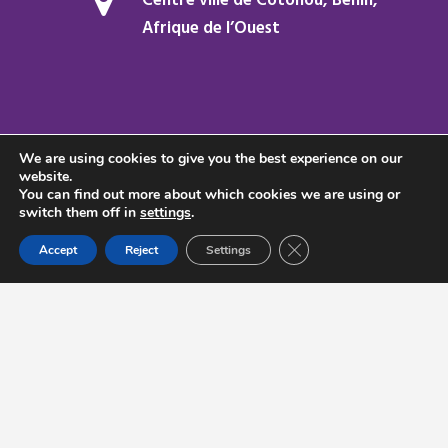
Centre ville de Cotonou, Bénin,
Afrique de l’Ouest
E-mail :
contact@finfamin.com
We are using cookies to give you the best experience on our
website.
You can find out more about which cookies we are using or
switch them off in
settings
.
Close GDPR Cookie Ban
Accept
Reject
Settings
+(229) 01 66 622 222